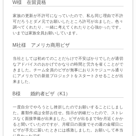
W様 在留資格
家族の更新が不許可になっていたので、私も同じ理由で不許
可だろうとダメ元でお願いしたところ許可が出ました。色々
調べてくれたり、一緒に考えてくれたりと心強かったです。
いまでは家族全員お願いしています。
M社様 アメリカ商用ビザ
当社としては初めてのことだらけで不安ばかりでしたが適切
なアドバイスのおかげでかなりの時間と労力を省くことがで
きました。チーム全員のビザが無事におりスケジュール通り
にアメリカでの新規プロジェクトをスタートさせることが出
来ました、
B様 婚約者ビザ（K1）
一度自分でやろうとし挫折したのでお願いすることにしまし
た。書類作成は全部お任せ。指示が的確だったので、ストレ
スなく面接準備が出来ました。ビザが出るまで9か月近くかか
ると聞いていたのですが、月曜日の面接でその週の金曜日に
ビザが手元に届いたときには感激しました。お願いして本当
に良かったです。