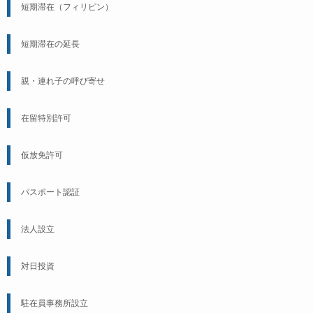
短期滞在（フィリピン）
短期滞在の延長
親・連れ子の呼び寄せ
在留特別許可
仮放免許可
パスポート認証
法人設立
対日投資
駐在員事務所設立