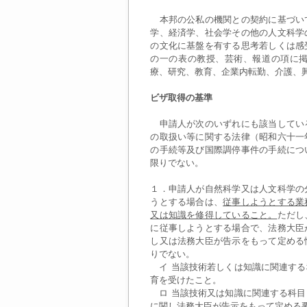
本邦の公私の機関との契約に基づい
学、経済学、社会学その他の人文科学
の文化に基盤を有する思考若しくは感
の一の表の教授、芸術、報道の項に
療、研究、教育、企業内転勤、介護、
ビザ取得の基準
申請人が次のいずれにも該当してい
の取扱い等に関する法律（昭和六十一
の手続等及び国際調停事件の手続につ
限りでない。
１．申請人が自然科学又は人文科学の
うとする場合は、
従
事しようとする業
又は知識を修得していること。
ただし
に従事しようとする場合で、法務大臣
し又は法務大臣が告示をもって定める
りでない。
イ 当該技術若しくは知識に関連する
育を受けたこと。
ロ 当該技術又は知識に関連する科目
に関し法務大臣が告示をもって定める