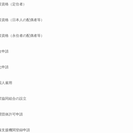
留資格（定住者）
留資格（日本人の配偶者等）
留資格（永住者の配偶者等）
住申請
化申請
国人雇用
業協同組合の設立
理団体許可申請
録支援機関登録申請