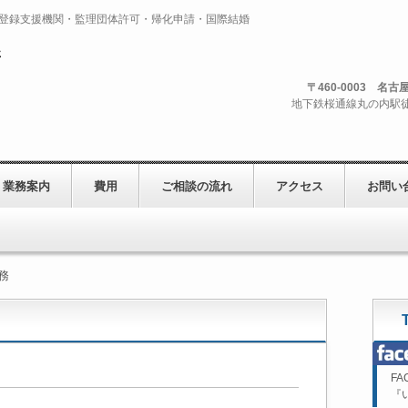
・登録支援機関・監理団体許可・帰化申請・国際結婚
〒460-0003 名
地下鉄桜通線丸の内駅徒歩
業務案内
費用
ご相談の流れ
アクセス
お問い
務
F
『