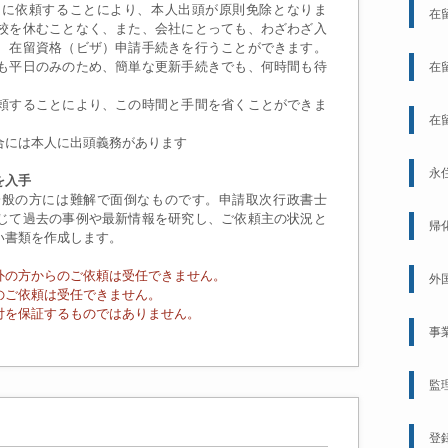
』に依頼することにより、本人出頭が原則免除となりま
在
校を休むことなく、また、会社にとっても、わざわざ入
、在留資格（ビザ）申請手続きを行うことができます。
も平日のみのため、簡単な更新手続きでも、何時間も待
在
頼することにより、この時間と手間を省くことができま
在
合には本人に出頭義務があります
永
を入手
般の方には難解で面倒なものです。申請取次行政書士
じて過去の事例や最新情報を研究し、ご依頼主の状況と
帰
い書類を作成します。
外の方からのご依頼は受任できません。
外
のご依頼は受任できません。
付を保証するものではありません。
事
監
登