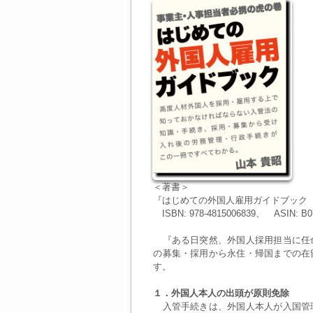
＜著書＞
『はじめての外国人雇用ガイドブック
ISBN: 978-4815006839、 ASIN: B
『ある日突然、外国人採用担当に任
の募集・採用から永住・帰国までの在
す。
１．外国人本人の出頭が原則免除
入管手続きは、外国人本人が入国管