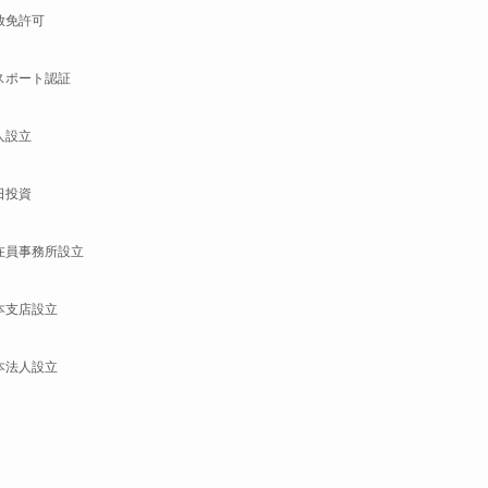
放免許可
スポート認証
人設立
日投資
在員事務所設立
本支店設立
本法人設立