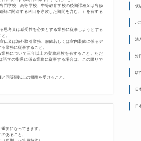
専門学校、高等学校、中等教育学校の後期課程又は専修
仮
知識に関連する科目を専攻した期間を含む。）を有する
パ
する思考又は感受性を必要とする業務に従事しようとする
こと。
法
宣伝又は海外取引業務、服飾若しくは室内装飾に係るデ
する業務に従事すること。
る業務について三年以上の実務経験を有すること。ただ
対
は語学の指導に係る業務に従事する場合は、この限りで
駐
酬と同等額以上の報酬を受けること。
日
日
が重要になってきます。
性のあること。
と（原則、正社員契約）