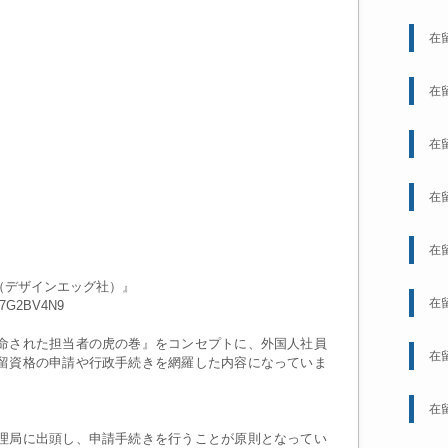
在
在
在
在
在
（デザインエッグ社）』
在
07G2BV4N9
命された担当者の虎の巻』をコンセプトに、外国人社員
在
留資格の申請や行政手続きを網羅した内容になっていま
在
理局に出頭し、申請手続きを行うことが原則となってい