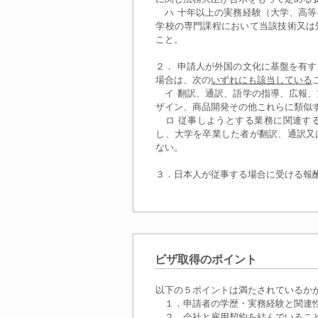
ハ 十年以上の実務経験（大学、高等
学校の専門課程において当該技術又は
こと。
２． 申請人が外国の文化に基盤を有
場合は、次の
いずれにも
該当
している
イ 翻訳、通訳、語学の指導、広報、
ザイン、商品開発その他これらに類似
ロ 従事しようとする業務に関連す
し、大学を卒業した者が翻訳、通訳又
ない。
３．日本人が従事する場合に受ける報
ビザ取得のポイント
以下の５ポイントは満たされているか
１．申請者の学歴・実務経験と関連
２．会社と雇用契約を結んでいるこ