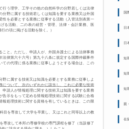
て行う理学、工学その他の自然科学の分野若しくは法律
国
の分野に属する技術若しくは知識を要する業務又は外国
受性を必要とする業務に従事する活動（入管法別表第一
掲げる活動、二の表の経営・管理、法律・会計業務、医
日
興行の項に掲げる活動を除く。）
日
ること。ただし、申請人が、外国弁護士による法律事務
年法律第六十六号）第九十八条に規定する国際仲裁事件
短
いての代理に係る業務に従事しようとする場合は、この
短
分野に属する技術又は知識を必要とする業務に従事しよ
務について、次のいずれかに該当し、これに必要な技術
短
、申請人が情報処理に関する技術又は知識を要する業務
が告示をもって定める情報処理技術に関する試験に合格
情報処理技術に関する資格を有しているときは、この限
親
科目を専攻して大学を卒業し、又はこれと同等以上の教
在
を専攻して本邦の専修学校の専門課程を修了（当該修了
要件に該当する場合に限る。）したこと。