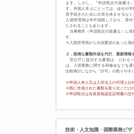
ます。しかし、『申請取次行政書士
す。外国人本人にとっては、会社や学
管手続きのために社員を休ませるなく
入国管理局は年中混雑しており、受付
たされることもあります。
当事務所（申請取次行政書士）に依
す。
※入国管理局から出頭要請があった場
２．面倒な書類作成を代行、最新情報
官公庁に提出する書類は、どれも一
は、入管業務に関する研修会などを通
比較検討しながら『許可』の取りやす
※申請人本人又は入管法上の代理人以
※既に作成された書類を取り次ぐだけ
※申請取次は在留資格認定証明書の交
技術・人文知識・国際業務ビザ