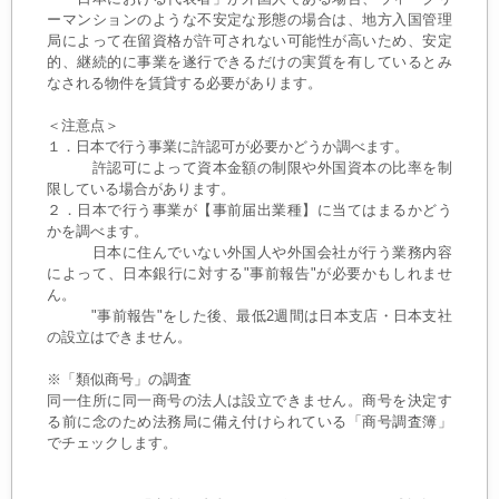
ーマンションのような不安定な形態の場合は、地方入国管理
局によって在留資格が許可されない可能性が高いため、安定
的、継続的に事業を遂行できるだけの実質を有しているとみ
なされる物件を賃貸する必要があります。
＜注意点＞
１．日本で行う事業に許認可が必要かどうか調べます。
許認可によって資本金額の制限や外国資本の比率を制
限している場合があります。
２．日本で行う事業が【事前届出業種】に当てはまるかどう
かを調べます。
日本に住んでいない外国人や外国会社が行う業務内容
によって、日本銀行に対する"事前報告"が必要かもしれませ
ん。
"事前報告"をした後、最低2週間は日本支店・日本支社
の設立はできません。
※「類似商号」の調査
同一住所に同一商号の法人は設立できません。商号を決定す
る前に念のため法務局に備え付けられている「商号調査簿」
でチェックします。