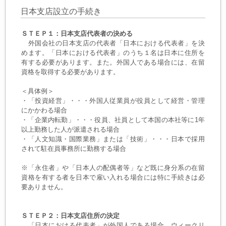
日本支店設立の手続き
ＳＴＥＰ１：日本支店代表者の決める
外国会社の日本支店の代表者「日本における代表者」を決
めます。「日本における代表者」のうち１名は日本に住所を
有する必要があります。また。外国人である場合には、在留
資格を取得する必要があります。
＜具体例＞
・「投資経営」・・・外国人従業員が役員として経営・管理
にかかわる場合
・「企業内転勤」・・・役員、社員として本国の本社等に1年
以上勤務した人が派遣される場合
・「人文知識・国際業務」または「技術」・・・日本で採用
されて駐在員事務所に勤務する場合
※「永住者」や「日本人の配偶者等」など既に身分系の在留
資格を有する者を日本で雇い入れる場合には特に手続きは必
要ありません。
ＳＴＥＰ２：日本支店住所の決定
「日本における代表者」が外国人である場合、ウィークリ