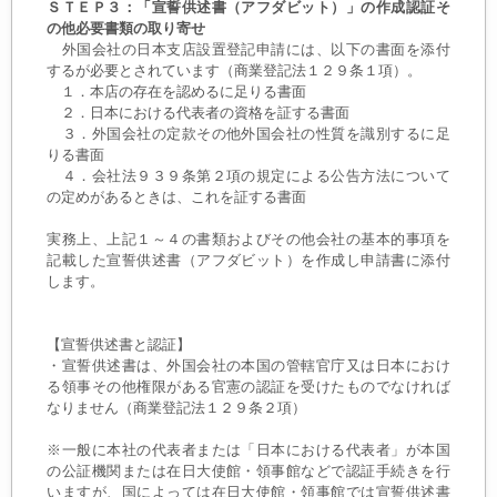
ＳＴＥＰ３：「宣誓供述書（アフダビット）」の作成認証そ
の他必要書類の取り寄せ
外国会社の日本支店設置登記申請には、以下の書面を添付
するが必要とされています（商業登記法１２９条１項）。
１．本店の存在を認めるに足りる書面
２．日本における代表者の資格を証する書面
３．外国会社の定款その他外国会社の性質を識別するに足
りる書面
４．会社法９３９条第２項の規定による公告方法について
の定めがあるときは、これを証する書面
実務上、上記１～４の書類およびその他会社の基本的事項を
記載した宣誓供述書（アフダビット）を作成し申請書に添付
します。
【宣誓供述書と認証】
・宣誓供述書は、外国会社の本国の管轄官庁又は日本におけ
る領事その他権限がある官憲の認証を受けたものでなければ
なりません（商業登記法１２９条２項）
※一般に本社の代表者または「日本における代表者」が本国
の公証機関または在日大使館・領事館などで認証手続きを行
いますが、国によっては在日大使館・領事館では宣誓供述書