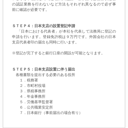
の認証業務を行わないなど方法もそれぞれ異なるので必ず事
前に確認が必要です。
ＳＴＥＰ４：日本支店の設置登記申請
「日本における代表者」が本社を代表して法務局に登記の
申請を行います。登録免許税は９万円です。外国会社の日本
支店代表者印の届出も同時に行います。
※登記が完了すると銀行口座の開設が可能となります。
ＳＴＥＰ５：日本支店設置に伴う届出
各種書類を提出する必要のある役所
１．税務署
２．市町村役場
３．県税事務所
４．年金事務所
５．労働基準監督署
６．公共職業安定所
７．日本銀行（事前届出の場合有り）