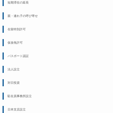
短期滞在の延長
親・連れ子の呼び寄せ
在留特別許可
仮放免許可
パスポート認証
法人設立
対日投資
駐在員事務所設立
日本支店設立